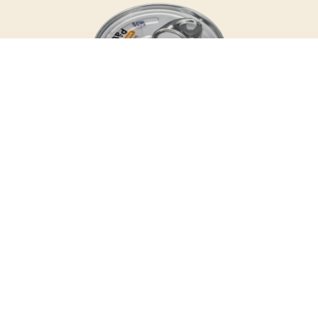
Паштет из лосося с жареным
луком
Чистая масса:
100 g
59% измельченного атлантического лосося
(Salmo Salar, Норвегия), вареный рис, 10%
жареного лука, вода, подсолнечное масло,
соль, специи.
См. подробнее