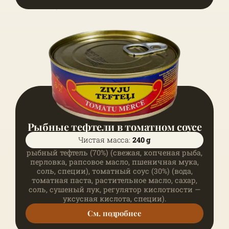
Рыбные тефтели в томатном соусе
Чистая масса:
240 g
рыбный тефтель (70%) (свежая, копченая рыба,
перловка, рапсовое масло, пшеничная мука,
соль, специи), томатный соус (30%) (вода,
томатная паста, растительное масло, сахар,
соль, сушеный лук, регулятор кислотности —
уксусная кислота, специи).
См. подробнее