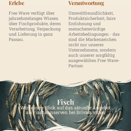
Erlebe
Verantwortung
Free Wave verfügt über
Umweltfreundlichkeit,
jahrzehntelanges Wissen
Produktsicherheit, faire
über Fischprodukte, deren
Entlohnung und
Verarbeitung, Verpackung
menschenwürdige
und Lieferung in ganz
Arbeitsbedingungen - das
Passau.
sind die Markenzeichen
nicht nur unseres
Unternehmens, sondern
auch unserer sorgfältig
ausgewählten Free Wave-
Partner.
Fisch
Wirf einen Blick auf das aktuelle Angebot
an Fischkonserven bei Brīvais vilnis