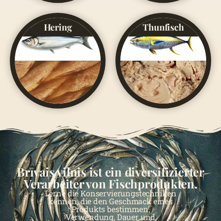
Hering
Thunfisch
Brīvais vilnis ist ein diversifizierter
Verarbeiter von Fischprodukten.
Lerne die Konservierungstechniken
kennen, die den Geschmack eines
Produkts bestimmen,
Verwendung, Dauer und