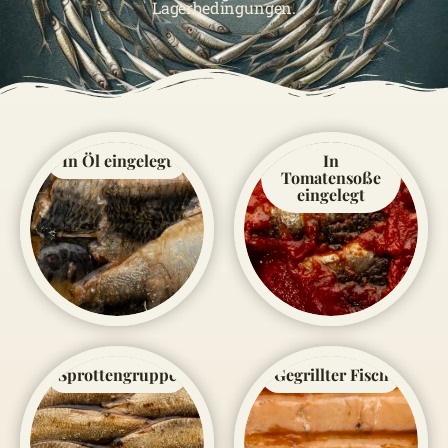
Lagerbedingungen.
In Öl eingelegt
In
Tomatensoße
eingelegt
Sprottengruppe
Gegrillter Fisch