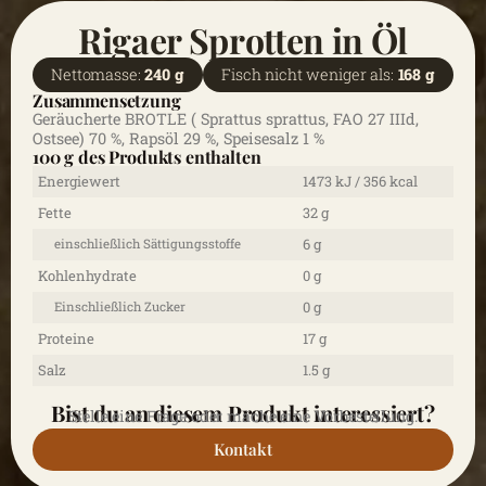
Rigaer Sprotten in Öl
Nettomasse:
240 g
Fisch nicht weniger als:
168 g
Zusammensetzung
Geräucherte BROTLE ( Sprattus sprattus, FAO 27 IIId,
Ostsee) 70 %, Rapsöl 29 %, Speisesalz 1 %
100 g des Produkts enthalten
Energiewert
1473 kJ / 356 kcal
Fette
32 g
6 g
einschließlich Sättigungsstoffe
Kohlenhydrate
0 g
0 g
Einschließlich Zucker
Proteine
17 g
Salz
1.5 g
Bist du an diesem Produkt interessiert?
Stelle eine Frage oder mache eine Vorbestellung.
Kontakt