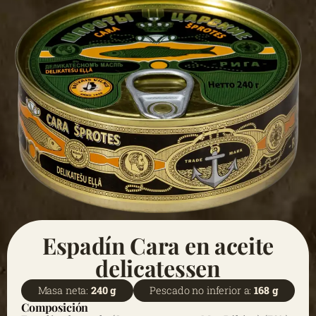
Espadín Cara en aceite
delicatessen
Masa neta:
240 g
Pescado no inferior a:
168 g
Composición