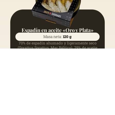
Espadín en aceite «Oro y Plata»
Masa neta:
120 g
70% de espadín ahumado y ligeramente seco
(Sprattus Sprattus, Mar Báltico), 29% de aceite
de colza, 1% de sal
Ver más