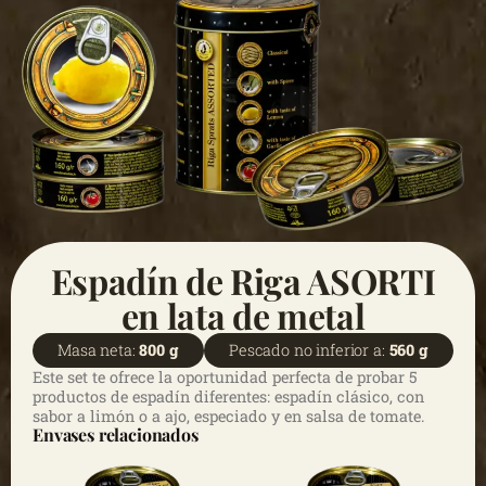
Espadín de Riga ASORTI
en lata de metal
Masa neta:
800 g
Pescado no inferior a:
560 g
Este set te ofrece la oportunidad perfecta de probar 5
productos de espadín diferentes: espadín clásico, con
sabor a limón o a ajo, especiado y en salsa de tomate.
Envases relacionados