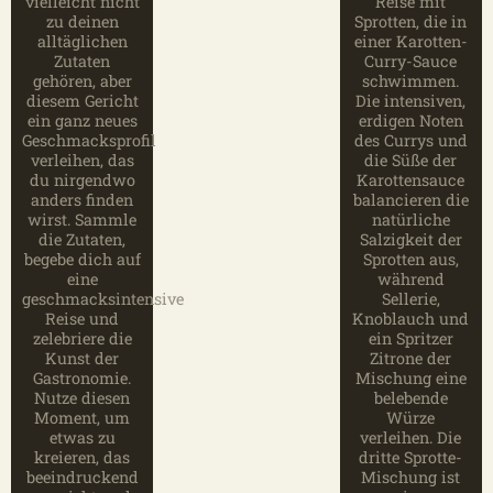
vielleicht nicht
Reise mit
zu deinen
Sprotten, die in
alltäglichen
einer Karotten-
Zutaten
Curry-Sauce
gehören, aber
schwimmen.
diesem Gericht
Die intensiven,
ein ganz neues
erdigen Noten
Geschmacksprofil
des Currys und
verleihen, das
die Süße der
du nirgendwo
Karottensauce
anders finden
balancieren die
wirst. Sammle
natürliche
die Zutaten,
Salzigkeit der
begebe dich auf
Sprotten aus,
eine
während
geschmacksintensive
Sellerie,
Reise und
Knoblauch und
zelebriere die
ein Spritzer
Kunst der
Zitrone der
Gastronomie.
Mischung eine
Nutze diesen
belebende
Moment, um
Würze
etwas zu
verleihen. Die
kreieren, das
dritte Sprotte-
beeindruckend
Mischung ist