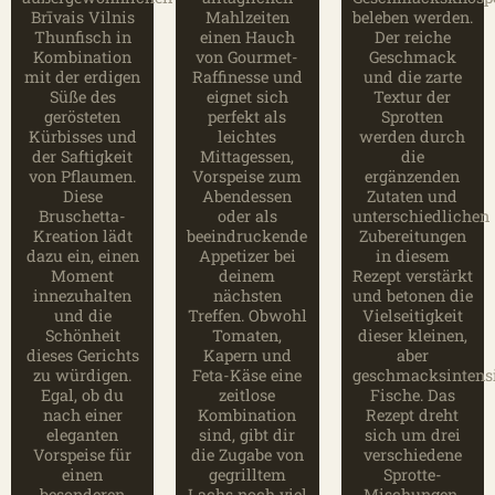
Brīvais Vilnis
Mahlzeiten
beleben werden.
Thunfisch in
einen Hauch
Der reiche
Kombination
von Gourmet-
Geschmack
mit der erdigen
Raffinesse und
und die zarte
Süße des
eignet sich
Textur der
gerösteten
perfekt als
Sprotten
Kürbisses und
leichtes
werden durch
der Saftigkeit
Mittagessen,
die
von Pflaumen.
Vorspeise zum
ergänzenden
Diese
Abendessen
Zutaten und
Bruschetta-
oder als
unterschiedlichen
Kreation lädt
beeindruckende
Zubereitungen
dazu ein, einen
Appetizer bei
in diesem
Moment
deinem
Rezept verstärkt
innezuhalten
nächsten
und betonen die
und die
Treffen. Obwohl
Vielseitigkeit
Schönheit
Tomaten,
dieser kleinen,
dieses Gerichts
Kapern und
aber
zu würdigen.
Feta-Käse eine
geschmacksintens
Egal, ob du
zeitlose
Fische. Das
nach einer
Kombination
Rezept dreht
eleganten
sind, gibt dir
sich um drei
Vorspeise für
die Zugabe von
verschiedene
einen
gegrilltem
Sprotte-
besonderen
Lachs noch viel
Mischungen.