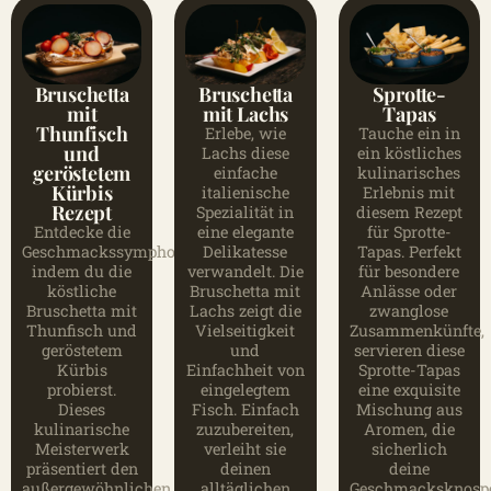
Bruschetta
Bruschetta
Sprotte-
mit
mit Lachs
Tapas
Thunfisch
Erlebe, wie
Tauche ein in
und
Lachs diese
ein köstliches
geröstetem
einfache
kulinarisches
Kürbis
italienische
Erlebnis mit
Rezept
Spezialität in
diesem Rezept
Entdecke die
eine elegante
für Sprotte-
Geschmackssymphonie,
Delikatesse
Tapas. Perfekt
indem du die
verwandelt. Die
für besondere
köstliche
Bruschetta mit
Anlässe oder
Bruschetta mit
Lachs zeigt die
zwanglose
Thunfisch und
Vielseitigkeit
Zusammenkünfte,
geröstetem
und
servieren diese
Kürbis
Einfachheit von
Sprotte-Tapas
probierst.
eingelegtem
eine exquisite
Dieses
Fisch. Einfach
Mischung aus
kulinarische
zuzubereiten,
Aromen, die
Meisterwerk
verleiht sie
sicherlich
präsentiert den
deinen
deine
außergewöhnlichen
alltäglichen
Geschmacksknosp