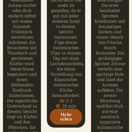
Anlass suchst
mehr zu
Die erste
oder dich
genießen, da er
beinhaltet
einfach selbst
gut mit jeder
Sprotten
mit einem
anderen Zutat
kombiniert mit
Gourmet-
in diesem
knusprigen
Frühstück
Gericht
Gurken und
verwöhnen
harmoniert.
einem Hauch
möchtest, die
Füge etwas
von Frische
Bruschetta mit
italienisches
durch
Thunfisch und
Flair in deinen
Koriander. Ein
geröstetem
Tag mit einer
großzügiger
Kürbis wird
Lachsbruschetta,
Spritzer Zitrone
deine Sinne
die deine
verleiht eine
begeistern und
Vorstellung von
spritzige Note
einen
klassischer
und lässt die
bleibenden
italienischer
Aromen
Eindruck
Küche
aufleben. Die
hinterlassen.
herausfordert.
zweite
Der eigentliche
2-3
Mischung
Unterschied in
25 min
entführt dich
diesem Gericht
auf eine
Mehr
liegt im Kürbis
asiatisch
sehen
und den
inspirierte
Pflaumen, die
kulinarische