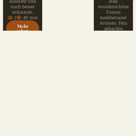
aussieht und
eine
noch besser
wunderschöne
schmeckt.
Fusion
1
45 min
mediterraner
Aromen. Fein
Mehr
gehackte
sehen
Zwiebeln,
Kirschtomaten,
Koriander und
Knoblauch
werden mit
einem Spritzer
Zitronensaft
vermischt. Die
Sprotten
mischen sich
mit diesen
frischen,
lebendigen
Zutaten zu einer
schönen
Geschmackspalette
die jeden Bissen
zu einem
Genuss macht.